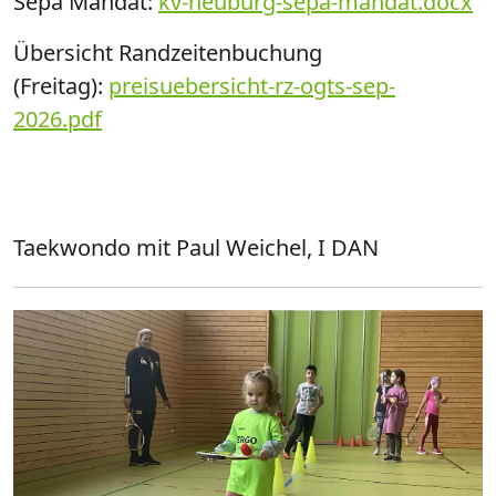
Sepa Mandat:
kv-neuburg-sepa-mandat.docx
Übersicht Randzeitenbuchung
(Freitag):
preisuebersicht-rz-ogts-sep-
2026.pdf
Taekwondo mit Paul Weichel, I DAN